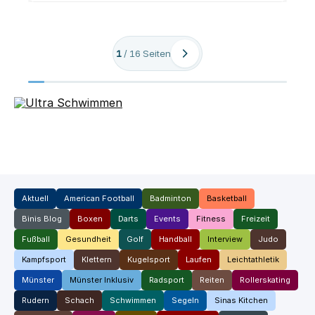
1
/
16
Seiten
Aktuell
American Football
Badminton
Basketball
Binis Blog
Boxen
Darts
Events
Fitness
Freizeit
Fußball
Gesundheit
Golf
Handball
Interview
Judo
Kampfsport
Klettern
Kugelsport
Laufen
Leichtathletik
Münster
Münster Inklusiv
Radsport
Reiten
Rollerskating
Rudern
Schach
Schwimmen
Segeln
Sinas Kitchen