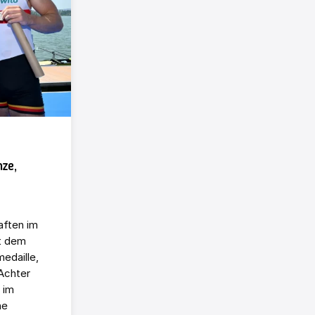
nze,
aften im
t dem
edaille,
Achter
 im
ne