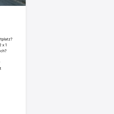
tplatz?
 x 1
ich?
r
t