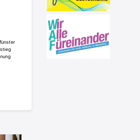
Münster
stieg
hnung