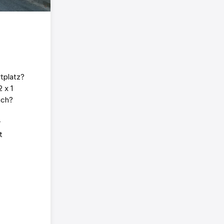
tplatz?
 x 1
ich?
r
t