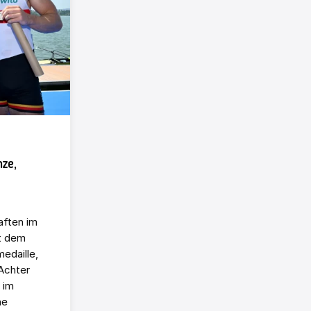
nze,
aften im
t dem
edaille,
Achter
 im
ne