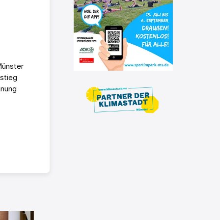
Münster
stieg
hnung