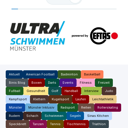
Aktuell
American Football
Badminton
Basketball
Binis Blog
Boxen
Darts
Events
Fitness
Freizeit
Fußball
Gesundheit
Golf
Handball
Interview
Judo
Kampfsport
Klettern
Kugelsport
Laufen
Leichtathletik
Münster
Münster Inklusiv
Radsport
Reiten
Rollerskating
Rudern
Schach
Schwimmen
Segeln
Sinas Kitchen
Speckbrett
Tanzen
Tennis
Tischtennis
Triathlon