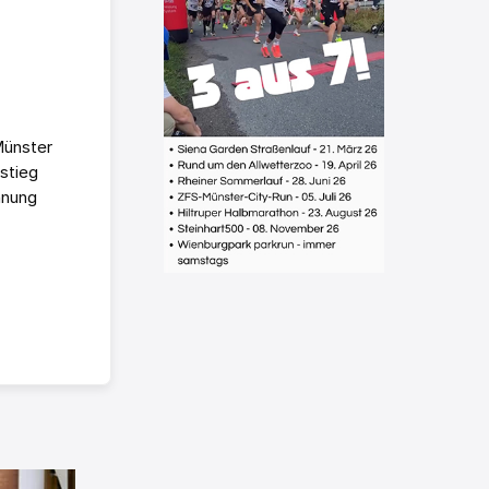
Münster
stieg
hnung