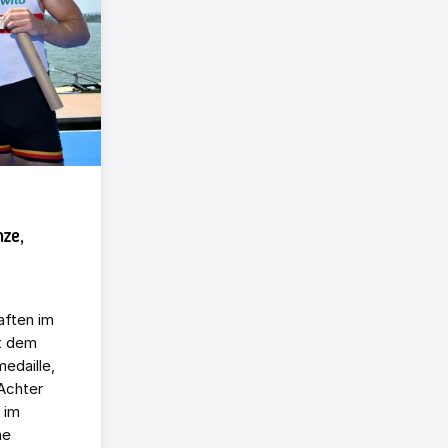
nze,
aften im
t dem
edaille,
Achter
 im
ne