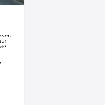
tplatz?
 x 1
ich?
r
t