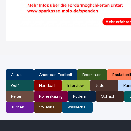
Aktuell
American Football
Badminton
Basketball
Golf
Handball
Interview
Judo
Kam
Reiten
Rollerskating
Rudern
Schach
Turnen
Volleyball
Wasserball