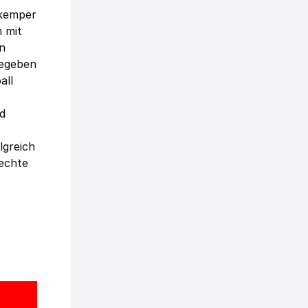
tkemper
 mit
en
gegeben
all
d
lgreich
lechte