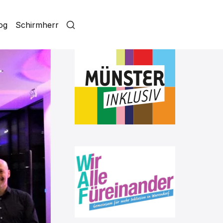
log
Schirmherr