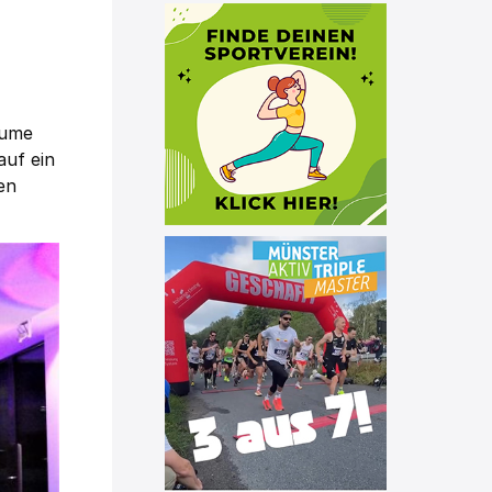
äume
auf ein
en