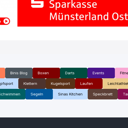
Binis Blog
Boxen
Darts
Events
Fitn
pfsport
Klettern
Kugelsport
Laufen
Leichtathle
Schwimmen
Segeln
Sinas Kitchen
Speckbrett
Ta