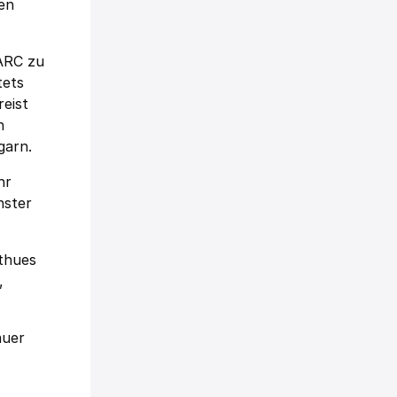
hen
 ARC zu
tets
eist
h
garn.
hr
nster
lthues
,
auer