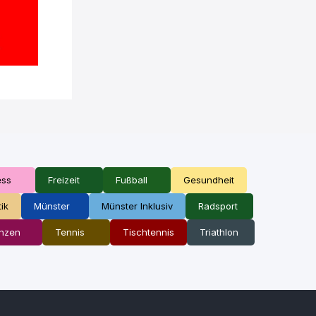
ess
Freizeit
Fußball
Gesundheit
tik
Münster
Münster Inklusiv
Radsport
nzen
Tennis
Tischtennis
Triathlon