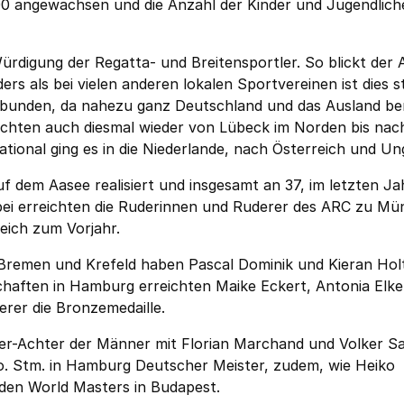
 300 angewachsen und die Anzahl der Kinder und Jugendlic
digung der Regatta- und Breitensportler. So blickt der
rs als bei vielen anderen lokalen Sportvereinen ist dies s
erbunden, da nahezu ganz Deutschland und das Ausland ber
chten auch diesmal wieder von Lübeck im Norden bis nac
ional ging es in die Niederlande, nach Österreich und Un
 dem Aasee realisiert und insgesamt an 37, im letzten Ja
ei erreichten die Ruderinnen und Ruderer des ARC zu Mü
leich zum Vorjahr.
, Bremen und Krefeld haben Pascal Dominik und Kieran Ho
aften in Hamburg erreichten Maike Eckert, Antonia Elke
rer die Bronzemedaille.
er-Achter der Männer mit Florian Marchand und Volker S
 o. Stm. in Hamburg Deutscher Meister, zudem, wie Heiko
 den World Masters in Budapest.