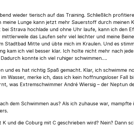
end wieder tierisch auf das Training. Schließlich profitier
 meine Lunge kann jetzt mehr Sauerstoff durch meinen 
bei Strava hochlade und ohne Uhr laufe, kann ich den Ef
r mittlerweile das Laufen sehr viel leichter und meine Bein
im Stadtbad Mitte und übte mich im Kraulen. Und es stimm
g kam ich viel besser klar. Ich holte nicht mehr nach jed
. Dadurch konnte ich viel ruhiger schwimmen….
en und es hat richtig Spaß gemacht. Klar, ich schwimme n
im Wasser, merke ich, dass ich kein hoffnungsloser Fall bi
fernt, was Extremschwimmer
André Wiersig
– der Neptun d
 nach dem Schwimmen aus? Als ich zuhause war, mampfte 
ers.
t K und die Coburg mit C geschrieben wird? Nein? Dann s