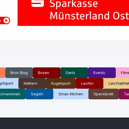
Binis Blog
Boxen
Darts
Events
Fitn
pfsport
Klettern
Kugelsport
Laufen
Leichtathle
Schwimmen
Segeln
Sinas Kitchen
Speckbrett
Ta