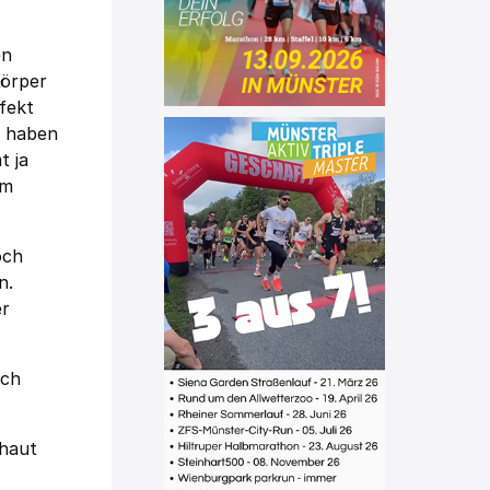
en
Körper
fekt
e haben
t ja
em
och
n.
er
ich
chaut