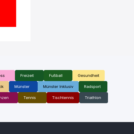
ess
Freizeit
Fußball
Gesundheit
tik
Münster
Münster Inklusiv
Radsport
nzen
Tennis
Tischtennis
Triathlon