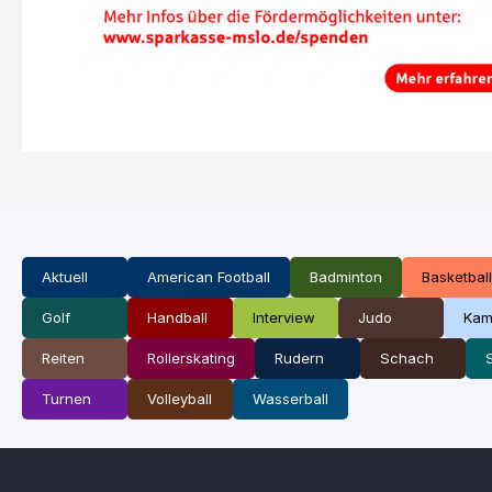
Aktuell
American Football
Badminton
Basketball
Golf
Handball
Interview
Judo
Kam
Reiten
Rollerskating
Rudern
Schach
Turnen
Volleyball
Wasserball