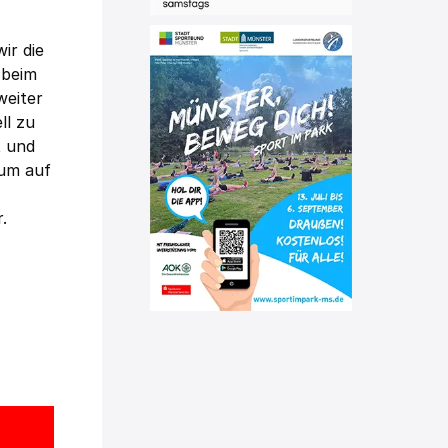
ir die
 beim
weiter
ll zu
t und
aum auf
.