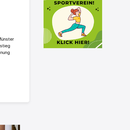
Münster
stieg
hnung