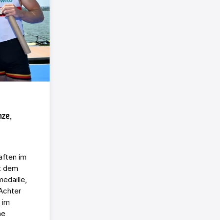
nze,
aften im
t dem
edaille,
Achter
 im
ne