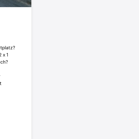
tplatz?
 x 1
ich?
r
t