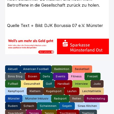
Betroffene in die Gesellschaft zurück zu holen.
Quelle Text + Bild: DJK Borussia 07 e.V. Münster
Aktuell
American Football
Badminton
Basketball
Binis Blog
Boxen
Darts
Events
Fitness
Freizeit
Fußball
Gesundheit
Golf
Handball
Interview
Judo
Kampfsport
Klettern
Kugelsport
Laufen
Leichtathletik
Münster
Münster Inklusiv
Radsport
Reiten
Rollerskating
Rudern
Schach
Schwimmen
Segeln
Sinas Kitchen
Speckbrett
Tanzen
Tennis
Tischtennis
Triathlon