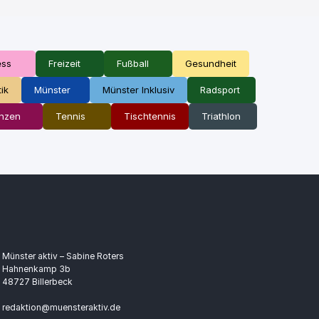
ess
Freizeit
Fußball
Gesundheit
tik
Münster
Münster Inklusiv
Radsport
nzen
Tennis
Tischtennis
Triathlon
Münster aktiv – Sabine Roters
Hahnenkamp 3b
48727 Billerbeck
redaktion@muensteraktiv.de