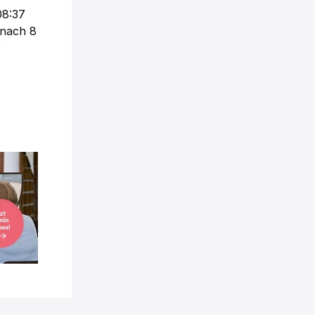
08:37
 nach 8
r