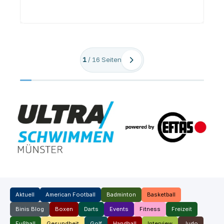
1
/
16
Seiten
Aktuell
American Football
Badminton
Basketball
Binis Blog
Boxen
Darts
Events
Fitness
Freizeit
Fußball
Gesundheit
Golf
Handball
Interview
Judo