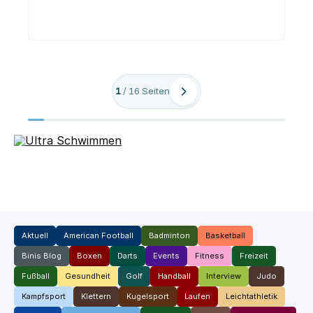
1
/
16
Seiten
Aktuell
American Football
Badminton
Basketball
Binis Blog
Boxen
Darts
Events
Fitness
Freizeit
Fußball
Gesundheit
Golf
Handball
Interview
Judo
Kampfsport
Klettern
Kugelsport
Laufen
Leichtathletik